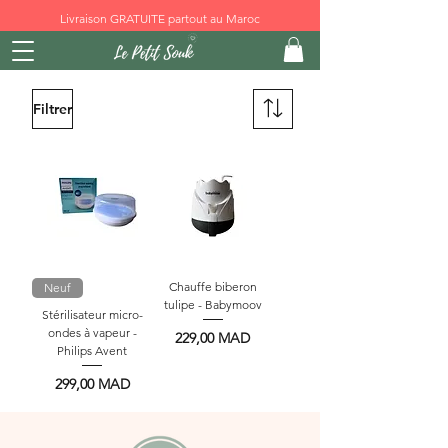
Livraison GRATUITE partout au Maroc
Filtrer
Chauffe biberon
Neuf
tulipe - Babymoov
Stérilisateur micro-
ondes à vapeur -
Prix
229,00 MAD
Philips Avent
Prix
299,00 MAD